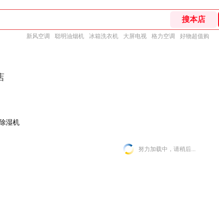
新风空调
聪明油烟机
冰箱洗衣机
大屏电视
格力空调
好物超值购
店
除湿机
努力加载中，请稍后...