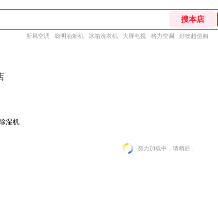
新风空调
聪明油烟机
冰箱洗衣机
大屏电视
格力空调
好物超值购
店
除湿机
努力加载中，请稍后...